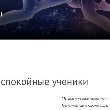
ы
еспокойные ученики
Мы все учились понемногу
Чему-нибудь и как-нибудь.