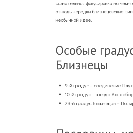
сознательная фокусировка на чём-
отнюдь нередки близнецовские тип
необычной идее.
Особые градус
Близнецы
9-й градус – соединение Плут
10-й градус – звезда Альдеба
29-й градус Близнецов – Пол