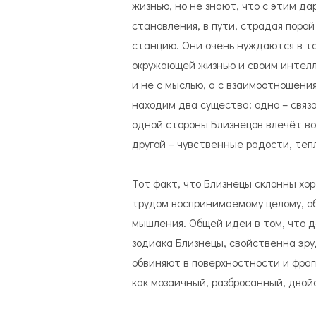
жизнью, но не знают, что с этим да
становления, в пути, страдая порой
станцию. Они очень нуждаются в т
окружающей жизнью и своим интелле
и не с мыслью, а с взаимоотношени
находим два существа: одно – связа
одной стороны Близнецов влечёт во
другой – чувственные радости, теп
Тот факт, что Близнецы склонны хо
трудом воспринимаемому целому, об
мышления. Общей идеи в том, что 
зодиака Близнецы, свойственна эру
обвиняют в поверхностности и фраг
как мозаичный, разбросанный, двой