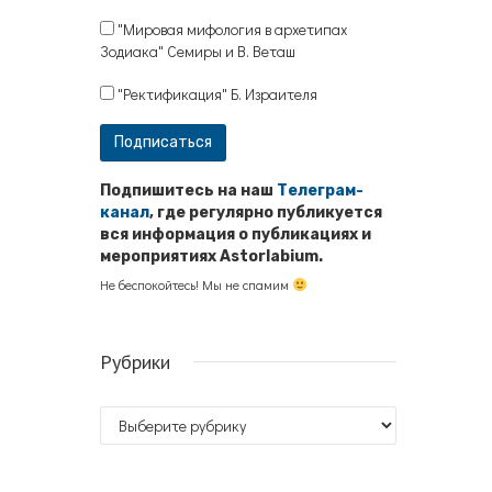
"Мировая мифология в архетипах
Зодиака" Семиры и В. Веташ
"Ректификация" Б. Израителя
Подпишитесь на наш
Телеграм-
канал
, где регулярно публикуется
вся информация о публикациях и
мероприятиях Astorlabium.
Не беспокойтесь! Мы не спамим
Рубрики
Рубрики