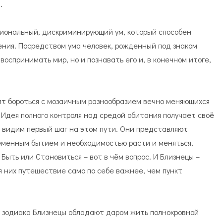
.
иональный, дискриминирующий ум, который способен
жения. Посредством ума человек, рожденный под знаком
воспринимать мир, но и познавать его и, в конечном итоге,
ит бороться с мозаичным разнообразием вечно меняющихся
Идея полного контроля над средой обитания получает своё
 видим первый шаг на этом пути. Они представляют
еменным бытием и необходимостью расти и меняться,
Быть или Становиться – вот в чём вопрос. И Близнецы –
я них путешествие само по себе важнее, чем пункт
м зодиака Близнецы обладают даром жить полнокровной