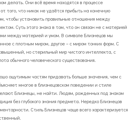
ром делать. Они всё время находятся в процессе
 от того, что никак не удаётся прибыть на конечную
ом, чтобы установить правильные отношения между
ктом. Суть этого знака в том, что он связан не с материей
ями между материей и умом. В символе Близнецов мы
нное с плотным миром, другое – с миром тонких форм. С
звышенный, но стерильный мир чистого интеллекта, с
лота обычного человеческого существования.
рошо ощутимым частям придавать больше значения, чем с
ъясняет многое в близнецовском поведении и стиле
делают Близнецы, не найти. Людям, рожденных под знаком
диция без глубокого знания предмета. Нередко Близнецов
ментарности. Стиль Близнецов чаще всего характеризуется
ственный.