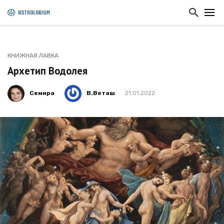
КНИЖНАЯ ЛАВКА
Архетип Водолея
Семира
В.Веташ
21.01.2022