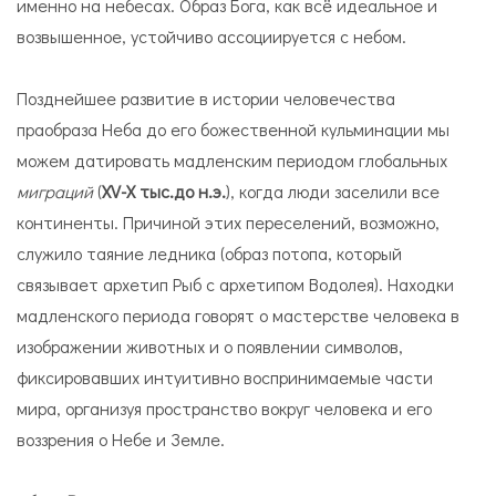
именно на небесах. Образ Бога, как всё идеальное и
возвышенное, устойчиво ассоциируется с небом.
Позднейшее развитие в истории человечества
праобраза Неба до его божественной кульминации мы
можем датировать мадленским периодом глобальных
миграций
(
XV-X тыс.до н.э.
), когда люди заселили все
континенты. Причиной этих переселений, возможно,
служило таяние ледника (образ потопа, который
связывает архетип Рыб с архетипом Водолея). Находки
мадленского периода говорят о мастерстве человека в
изображении животных и о появлении символов,
фиксировавших интуитивно воспринимаемые части
мира, организуя пространство вокруг человека и его
воззрения о Небе и Земле.