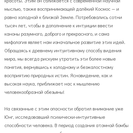
красоты. Этим он сближается с современной научной
мыслью, также воспринимающей далёкий Космос — и
равно холодной к близкой Земле. Потребовались сотни
тысяч лет, чтобы в дополнение к интуиции ввести
каноны разумного, доброго и прекрасного, и сама
мифология являет нам изначальное развитие этих идей.
Обращаясь к древнему интуитивному способу видения
мира, мы всегда рискуем утратить эти более новые
понятия, вернувшись к холодному и безжалостному
восприятию природных истин. Ясновидение, как и
высокая наука, приближает нас к мышлению
человекообразной обезьяны!
На связанные с этим опасности обратил внимание уже
Юнг, исследовавший психически-интуитивные
способности человека. В период создания атомной бомбы