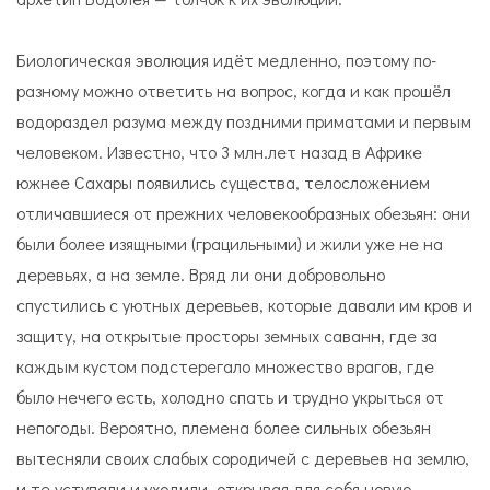
Биологическая эволюция идёт медленно, поэтому по-
разному можно ответить на вопрос, когда и как прошёл
водораздел разума между поздними приматами и первым
человеком. Известно, что 3 млн.лет назад в Африке
южнее Сахары появились существа, телосложением
отличавшиеся от прежних человекообразных обезьян: они
были более изящными (грацильными) и жили уже не на
деревьях, а на земле. Вряд ли они добровольно
спустились с уютных деревьев, которые давали им кров и
защиту, на открытые просторы земных саванн, где за
каждым кустом подстерегало множество врагов, где
было нечего есть, холодно спать и трудно укрыться от
непогоды. Вероятно, племена более сильных обезьян
вытесняли своих слабых сородичей с деревьев на землю,
и те уступали и уходили, открывая для себя новую,