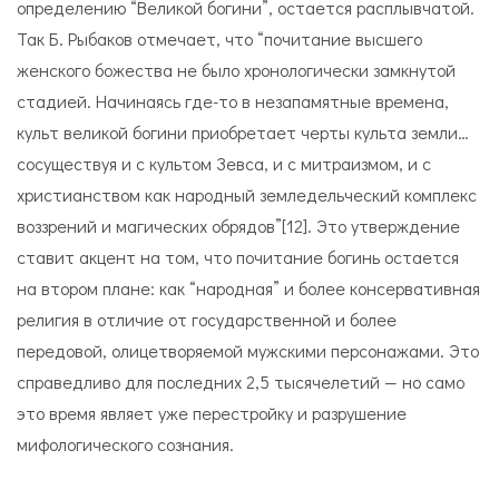
определению “Великой богини”, остается расплывчатой.
Так Б. Рыбаков отмечает, что “почитание высшего
женского божества не было хронологически замкнутой
стадией. Начинаясь где-то в незапамятные времена,
культ великой богини приобретает черты культа земли…
сосуществуя и с культом Зевса, и с митраизмом, и с
христианством как народный земледельческий комплекс
воззрений и магических обрядов”[12]. Это утверждение
ставит акцент на том, что почитание богинь остается
на втором плане: как “народная” и более консервативная
религия в отличие от государственной и более
передовой, олицетворяемой мужскими персонажами. Это
справедливо для последних 2,5 тысячелетий — но само
это время являет уже перестройку и разрушение
мифологического сознания.