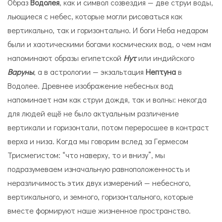
Образ
Водолея
, как и символ созвездия — две струи воды,
льющиеся с небес, которые могли рисоваться как
вертикально, так и горизонтально. И боги Неба недаром
были и хаотическими богами космических вод, о чем нам
напоминают образы египетской
Нут
или индийского
Варуны
, а в астрологии — экзальтация
Нептуна
в
Водолее. Древнее изображение небесных вод
напоминает нам как струи дождя, так и волны: некогда
для людей ещё не было актуальным различение
вертикали и горизонтали, потом переросшее в контраст
верха и низа. Когда мы говорим вслед за Гермесом
Трисмегистом: “что наверху, то и внизу”, мы
подразумеваем изначальную равноположенность и
неразличимость этих двух измерений — небесного,
вертикального, и земного, горизонтального, которые
вместе формируют наше жизненное пространство.