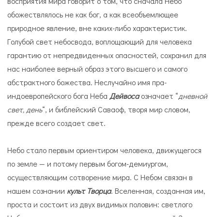
восприятия мира говорит о том, что сначала Небо
обожествлялось не как бог, а как всеобъемлющее
природное явление, вне каких-либо характеристик.
Голубой свет небосвода, воплощающий для человека
гарантию от непредвиденных опасностей, сохранил для
нас наиболее верный образ этого высшего и самого
абстрактного божества. Неслучайно имя пра-
индоевропейского бога Неба
Дейвоса
означает “
дневной
свет, день
“, и библейский Саваоф, творя мир словом,
прежде всего создает свет.
Небо стало первым ориентиром человека, движущегося
по земле — и потому первым богом-демиургом,
осуществляющим сотворение мира. С Небом связан в
нашем сознании
культ Творца
. Вселенная, созданная им,
проста и состоит из двух видимых половин: светлого