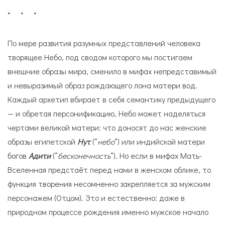
* * *
По мере развития разумных представлений человека
творящее Небо, под сводом которого мы постигаем
внешние образы мира, сменило в мифах непредставимый
и невыразимый образ рождающего лона матери вод.
Каждый архетип вбирает в себя семантику предыдущего
— и обретая персонификацию, Небо может наделяться
чертами великой матери: что доносят до нас женские
образы египетской
Нут
(“
небо
“) или индийской матери
богов
Адити
(“
бесконечность
“). Но если в мифах Мать-
Вселенная предстаёт перед нами в женском облике, то
функция творения несомненно закрепляется за мужским
персонажем (Отцом). Это и естественно: даже в
природном процессе рождения именно мужское начало