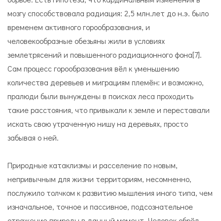
мозгу способствовала радиация: 2,5 млн.лет до н.э. было
временем активного горообразования, и
человекообразные обезьяны жили в условиях
землетрясений и повышенного радиационного фона[7].
Сам процесс горообразования вёл к уменьшению
количества деревьев и миграциям племён: и возможно,
пралюди были вынуждены в поисках леса проходить
такие расстояния, что привыкали к земле и переставали
искать свою утраченную нишу на деревьях, просто
забывая о ней.
Природные катаклизмы и расселение по новым,
непривычным для жизни территориям, несомненно,
послужило толчком к развитию мышления иного типа, чем
изначальное, точное и пассивное, подсознательное
отражение природы в данный момент. Человек обрёл