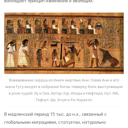
воплощает принцип изменения и эволюции.
Взвешивание сердца из Книги мертвых Ани. Слева Ани и его
жена Туту входят в собрание богов. Наверху боги, выступающие
в роли судей: Ху и Сиа, Хатор, Гор, Исида и Нефтида, Нут, Геб,
Тефнут, Шу, Атум и Ра-Хорахти.
В мадленский период 15 тыс. до н.э., связанный с
глобальными миграциями, статуэтки, натурально