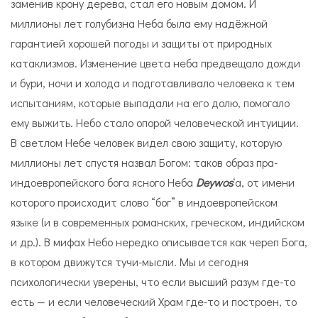
заменив крону дерева, стал его новым домом. И
миллионы лет голубизна Неба была ему надёжной
гарантией хорошей погоды и защиты от природных
катаклизмов. Изменение цвета неба предвещало дожди
и бури, ночи и холода и подготавливало человека к тем
испытаниям, которые выпадали на его долю, помогало
ему выжить. Небо стало опорой человеческой интуиции.
В светлом Небе человек видел свою защиту, которую
миллионы лет спустя назвал Богом: таков образ пра-
индоевропейского бога ясного Неба
Deywos
‘а, от имени
которого происходит слово “бог” в индоевропейском
языке (и в современных романских, греческом, индийском
и др.). В мифах Небо нередко описывается как череп Бога,
в котором движутся тучи-мысли. Мы и сегодня
психологически уверены, что если высший разум где-то
есть — и если человеческий Храм где-то и построен, то