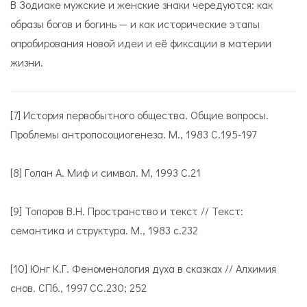
В Зодиаке мужские и женские знаки чередуются: как
образы богов и богинь — и как исторические этапы
опробирования новой идеи и её фиксации в материи
жизни.
[7] История первобытного общества. Общие вопросы.
Проблемы антропосоциогенеза. М., 1983 С.195-197
[8] Голан А. Миф и символ. М, 1993 С.21
[9] Топоров В.Н. Пространство и текст // Текст:
семантика и структура. М., 1983 с.232
[10] Юнг К.Г. Феноменология духа в сказках // Алхимия
снов. СПб., 1997 СС.230; 252