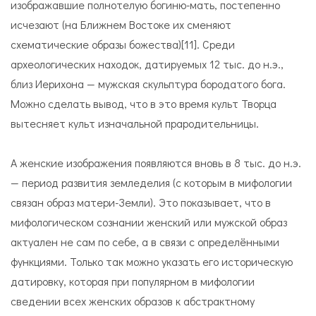
изображавшие полнотелую богиню-мать, постепенно
исчезают (на Ближнем Востоке их сменяют
схематические образы божества)[11]. Среди
археологических находок, датируемых 12 тыс. до н.э.,
близ Иерихона — мужская скульптура бородатого бога.
Можно сделать вывод, что в это время культ Творца
вытесняет культ изначальной прародительницы.
А женские изображения появляются вновь в 8 тыс. до н.э.
— период развития земледелия (с которым в мифологии
связан образ матери-Земли). Это показывает, что в
мифологическом сознании женский или мужской образ
актуален не сам по себе, а в связи с определёнными
функциями. Только так можно указать его историческую
датировку, которая при популярном в мифологии
сведении всех женских образов к абстрактному