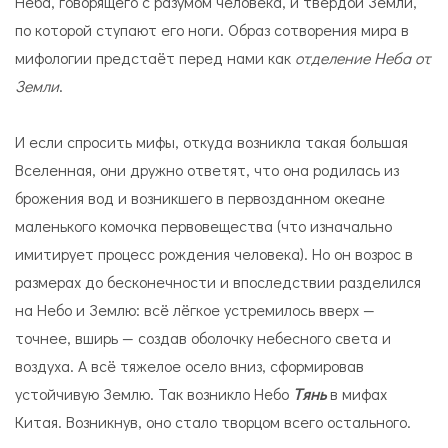
Неба, говорящего с разумом человека, и твердой Земли,
по которой ступают его ноги. Образ сотворения мира в
мифологии предстаёт перед нами как
отделение Неба от
Земли
.
И если спросить мифы, откуда возникла такая большая
Вселенная, они дружно ответят, что она родилась из
брожения вод и возникшего в первозданном океане
маленького комочка первовещества (что изначально
имитирует процесс рождения человека). Но он возрос в
размерах до бесконечности и впоследствии разделился
на Небо и Землю: всё лёгкое устремилось вверх —
точнее, вширь — создав оболочку небесного света и
воздуха. А всё тяжелое осело вниз, сформировав
устойчивую Землю. Так возникло Небо
Тянь
в мифах
Китая. Возникнув, оно стало творцом всего остального.