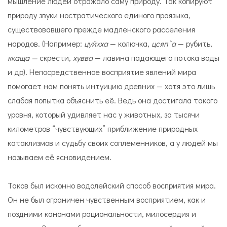
мышление людей отражало саму природу. Так копируют
природу звуки ностратического единого праязыка,
существовавшего прежде мадленского расселения
народов. (Например:
цуйхха
— колючка,
цсяп`а
— рубить,
ккаща —
скрести,
хувва
— лавина падающего потока воды
и др). Непосредственное восприятие явлений мира
помогает нам понять интуицию древних — хотя это лишь
слабая попытка объяснить её. Ведь она достигала такого
уровня, который удивляет нас у животных, за тысячи
километров “чувствующих” приближение природных
катаклизмов и судьбу своих соплеменников, а у людей мы
называем её ясновидением.
Таков был исконно водолейский способ восприятия мира.
Он не был ограничен чувственным восприятием, как и
поздними канонами рациональности, милосердия и