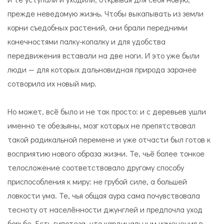
прежде неведомую жизнь. Чтобы выкапывать из земли
корни съедобных растений, они брали передними
конечностями палку-копалку и для удобства
передвижения вставали на две ноги. И это уже были
люди — для которых дальновидная природа заранее
сотворила их новый мир.
Но может, всё было и не так просто: и с деревьев ушли
именно те обезьяны, мозг которых не препятствовал
такой радикальной перемене и уже отчасти был готов к
восприятию нового образа жизни. Те, чьё более тонкое
телосложение соответствовало другому способу
приспособления к миру: не грубой силе, а большей
ловкости ума. Те, чья общая аура сама почувствовала
тесноту от населённости джунглей и предпочла уход
борьбе. Есть гипотеза, что кардинальным изменения в