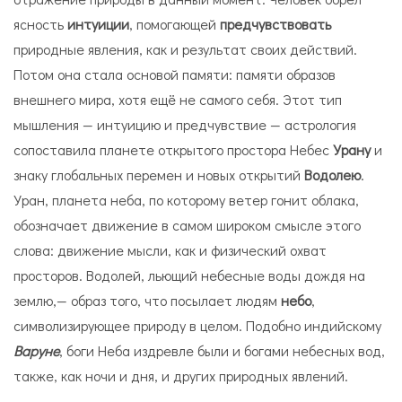
ясность
интуиции
, помогающей
предчувствовать
природные явления, как и результат своих действий.
Потом она стала основой памяти: памяти образов
внешнего мира, хотя ещё не самого себя. Этот тип
мышления — интуицию и предчувствие — астрология
сопоставила планете открытого простора Небес
Урану
и
знаку глобальных перемен и новых открытий
Водолею
.
Уран, планета неба, по которому ветер гонит облака,
обозначает движение в самом широком смысле этого
слова: движение мысли, как и физический охват
просторов. Водолей, льющий небесные воды дождя на
землю,— образ того, что посылает людям
небо
,
символизирующее природу в целом. Подобно индийскому
Варуне
, боги Неба издревле были и богами небесных вод,
также, как ночи и дня, и других природных явлений.