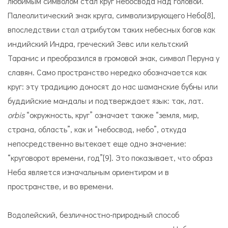
любимым символом стал круг небосвода над головой.
Палеолитический знак круга, символизирующего Небо[8],
впоследствии стал атрибутом таких небесных богов как
индийский Индра, греческий Зевс или кельтский
Таранис и преобразился в громовой знак, символ Перуна у
славян. Само пространство нередко обозначается как
круг: эту традицию доносят до нас шаманские бубны или
буддийские мандалы и подтверждает язык: так, лат.
orbis
“окружность, круг” означает также “земля, мир,
страна, область”, как и “небосвод, небо”, откуда
непосредственно вытекает еще одно значение:
“круговорот времени, год”[9]. Это показывает, что образ
Неба является изначальным ориентиром и в
пространстве, и во времени.
Водолейский, безличностно-природный способ