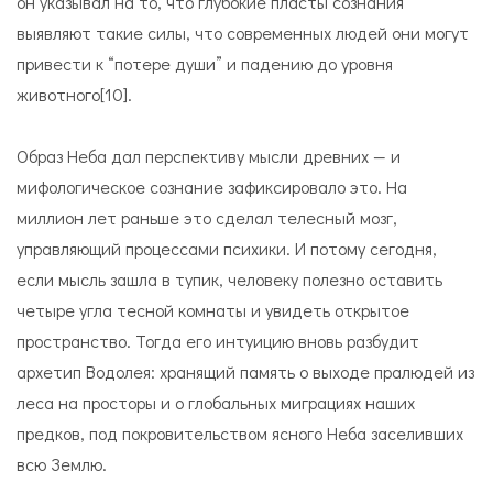
он указывал на то, что глубокие пласты сознания
выявляют такие силы, что современных людей они могут
привести к “потере души” и падению до уровня
животного[10].
Образ Неба дал перспективу мысли древних — и
мифологическое сознание зафиксировало это. На
миллион лет раньше это сделал телесный мозг,
управляющий процессами психики. И потому сегодня,
если мысль зашла в тупик, человеку полезно оставить
четыре угла тесной комнаты и увидеть открытое
пространство. Тогда его интуицию вновь разбудит
архетип Водолея: хранящий память о выходе пралюдей из
леса на просторы и о глобальных миграциях наших
предков, под покровительством ясного Неба заселивших
всю Землю.