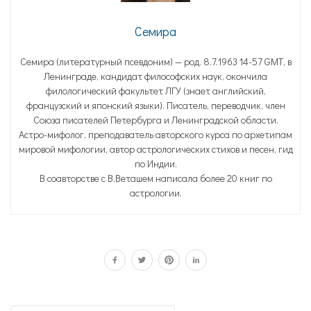
Семира
Семира (литературный псевдоним) — род. 8.7.1963 14-57 GМТ, в
Ленинграде, кандидат философских наук, окончила
филологический факультет ЛГУ (знает английский,
французский и японский языки). Писатель, переводчик, член
Союза писателей Петербурга и Ленинградской области.
Астро-мифолог, преподаватель авторского курса по архетипам
мировой мифологии, автор астрологических стихов и песен, гид
по Индии.
В соавторстве с В.Веташем написала более 20 книг по
астрологии.