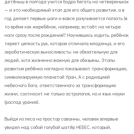
детёныш в полгода учится бодро бегать на четвереньках
— и это необходимый этап для его общего развития, а в
год делает первые шаги и вовсе разучивается ползать (в
то врёмя как жеребёнок, например, встаёт на четыре
ноги сразу после рождения)? Научившись ходить, ребёнок
теряет цепкость рук, которая отличала младенца, и его
акробатическую выносливость: не обязательную для
людей, хотя жизненно важную для обезьяны. Этапы
развития ребёнка наглядно показывают трансформацию,
символизируемую планетой Уран. А с радиацией
небесного бога, ответственного за трансформацию
жизни, соотносит не только астрология, но и язык науки
(распад урания).
Выйдя из леса на простор саванны, человек впервые
увидел над собой голубой шатёр НЕБЕС, который,