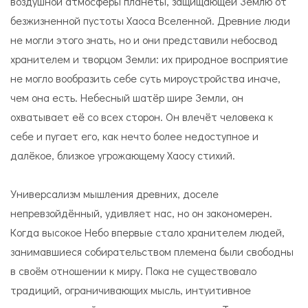
воздушной атмосферы планеты, защищающей Землю от
безжизненной пустоты Хаоса Вселенной. Древние люди
не могли этого знать, но и они представили небосвод
хранителем и творцом Земли: их природное восприятие
не могло вообразить себе суть мироустройства иначе,
чем она есть. Небесный шатёр шире Земли, он
охватывает её со всех сторон. Он влечёт человека к
себе и пугает его, как нечто более недоступное и
далёкое, близкое угрожающему Хаосу стихий.
Универсализм мышления древних, доселе
непревзойдённый, удивляет нас, но он закономерен.
Когда высокое Небо впервые стало хранителем людей,
занимавшиеся собирательством племена были свободны
в своём отношении к миру. Пока не существовало
традиций, ограничивающих мысль, интуитивное