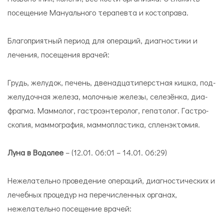
посещение Ма­ну­аль­ного те­ра­певта и ко­сто­права.
Благоприятный период для операций, диагностики и
лечения, посещения врачей:
Грудь, же­лу­док, пе­чень, две­на­дца­ти­перст­ная киш­ка, под­
же­лу­доч­ная же­ле­за, мо­лоч­ные же­ле­зы, се­ле­зён­ка, диа­
фраг­ма. Мам­мо­лог, га­стро­эн­те­ро­лог, ге­па­то­лог. Га­стро­
ско­пия, мам­мо­гра­фия, мам­мо­пла­сти­ка, спле­нэк­то­мия.
Луна в Водолее
– (12.01. 06:01 – 14.01. 06:29)
Нежелательно проведение операций, диагностических и
лечебных процедур на перечисленных органах,
нежелательно посещение врачей: