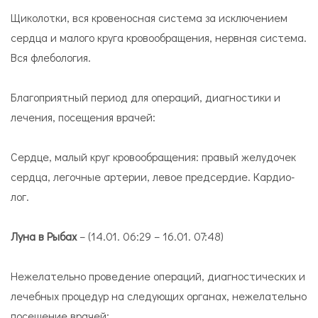
Щи­ко­лот­ки, вся кро­ве­нос­ная си­сте­ма за ис­клю­че­ни­ем
серд­ца и ма­ло­го кру­га кро­во­об­ра­ще­ния, нерв­ная си­сте­ма.
Вся флебология.
Благоприятный период для операций, диагностики и
лечения, посещения врачей:
Серд­це, ма­лый круг кро­во­об­ра­ще­ния: пра­вый же­лу­до­чек
серд­ца, ле­гоч­ные ар­те­рии, ле­вое пред­сер­дие. Кар­дио­
лог.
Луна в Рыбах
– (14.01. 06:29 – 16.01. 07:48)
Нежелательно проведение операций, диагностических и
лечебных процедур на следующих органах, нежелательно
посещение врачей: