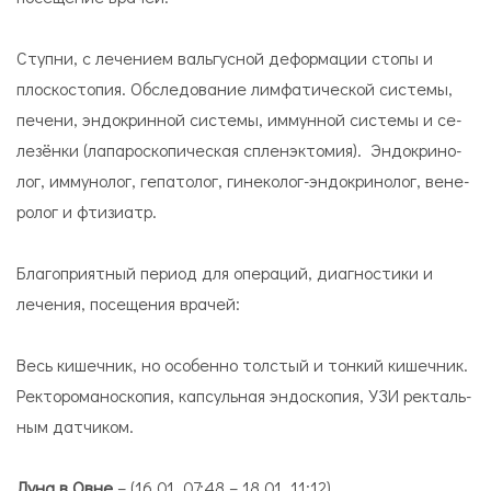
Ступ­ни, с ле­че­нием валь­гус­ной де­фор­ма­ции сто­пы и
плос­ко­сто­пия. Обследование лим­фа­ти­че­ской си­сте­мы,
пе­чени, эн­до­крин­ной си­сте­мы, иммунной си­сте­мы и се­
ле­зён­ки (лапароскопическая спленэктомия). Эн­до­кри­но­
лог, иммунолог, гепатолог, ги­не­ко­лог-эн­до­кри­но­лог, ве­не­
ро­лог и фти­зи­атр.
Благоприятный период для операций, диагностики и
лечения, посещения врачей:
Весь ки­шеч­ник, но осо­бен­но тол­стый и тон­кий ки­шеч­ник.
Рек­то­ро­ма­но­ско­пия, кап­суль­ная эн­до­ско­пия, УЗИ рек­таль­
ным дат­чи­ком.
Луна в Овне
– (16.01. 07:48 – 18.01. 11:12)