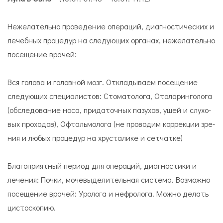
Нежелательно проведение операций, диагностических и
лечебных процедур на следующих органах, нежелательно
посещение врачей:
Вся го­ло­ва и головной мозг. Откладываем посещение
следующих специалистов: Сто­ма­то­ло­га, Ото­ла­рин­го­лога
(обследование носа, при­да­точ­ных па­зу­хов, ушей и слу­хо­
вых про­хо­дов), Оф­таль­мо­лога (не проводим кор­рек­ции зре­
ния и любых процедур на хру­ста­ли­ке и сет­чат­ке)
Благоприятный период для операций, диагностики и
лечения: Поч­ки, мо­че­вы­де­ли­тель­ная си­сте­ма. Возможно
посещение врачей: Уро­лога и неф­ро­лога. Можно делать
ци­сто­ско­пию.