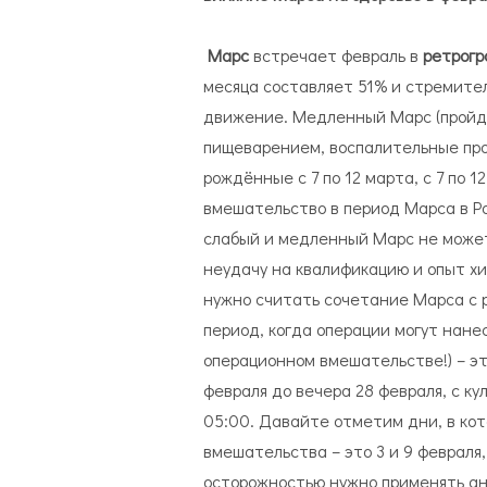
Марс
встречает февраль в
ретрогр
месяца составляет 51% и стремитель
движение. Медленный Марс (пройдёт 
пищеварением, воспалительные про
рождённые с 7 по 12 марта, с 7 по 1
вмешательство в период Марса в Ра
слабый и медленный Марс не может 
неудачу на квалификацию и опыт хи
нужно считать сочетание Марса с р
период, когда операции могут нане
операционном вмешательстве!) – эт
февраля до вечера 28 февраля, с к
05:00. Давайте отметим дни, в ко
вмешательства – это 3 и 9 февраля, 
осторожностью нужно применять ан