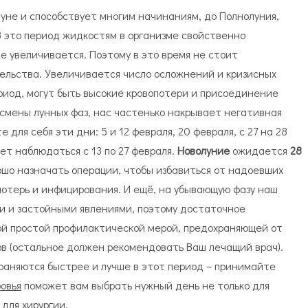
уне и способствует многим начинаниям, до Полнолуния,
 это период жидкостям в организме свойственно
же увеличивается. Поэтому в это время не стоит
льства. Увеличивается число осложнений и кризисных
риод, могут быть высокие кровопотери и присоединение
смены лунных фаз, нас частенько накрывает негативная
 для себя эти дни: 5 и 12 февраля, 20 февраля, с 27 на 28
ет наблюдаться с 13 по 27 февраля.
Новолуние
ожидается
28
ошо назначать операции, чтобы избавиться от надоевших
потерь и инфицирования. И ещё, на убывающую фазу наш
ви и застойными явлениями, поэтому достаточное
ой простой профилактической мерой, предохраняющей от
в (остальное должен рекомендовать Ваш лечащий врач).
раняются быстрее и лучше в этот период – принимайте
овья
поможет вам выбрать нужный день не только для
 для хирургии.