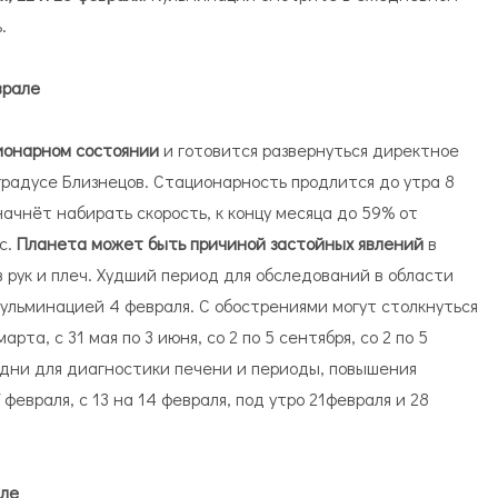
.
врале
ионарном состоянии
и готовится развернуться директное
 градусе Близнецов. Стационарность продлится до утра 8
чнёт набирать скорость, к концу месяца до 59% от
с.
Планета может быть причиной застойных явлений
в
в рук и плеч. Худший период для обследований в области
с кульминацией 4 февраля. С обострениями могут столкнуться
рта, с 31 мая по 3 июня, со 2 по 5 сентября, со 2 по 5
дни для диагностики печени и периоды, повышения
февраля, с 13 на 14 февраля, под утро 21февраля и 28
але