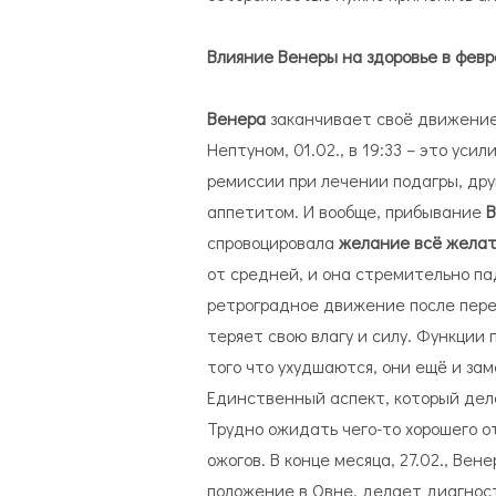
Влияние Венеры на здоровье в фев
Венера
заканчивает своё движение
Нептуном, 01.02., в 19:33 – это ус
ремиссии при лечении подагры, дру
аппетитом. И вообще, прибывание
В
спровоцировала
желание всё желат
от средней, и она стремительно пад
ретроградное движение после перех
теряет свою влагу и силу. Функции
того что ухудшаются, они ещё и за
Единственный аспект, который делае
Трудно ожидать чего-то хорошего о
ожогов. В конце месяца, 27.02., В
положение в Овне, делает диагност