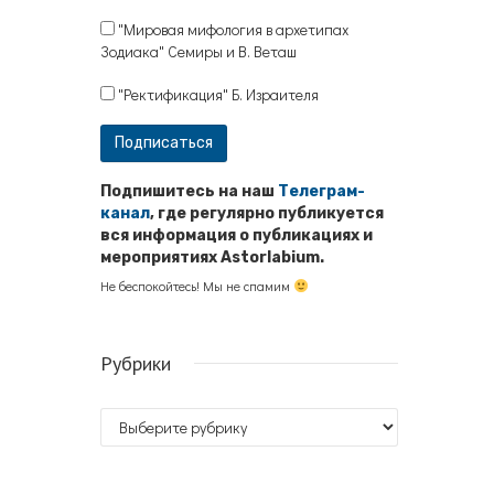
"Мировая мифология в архетипах
Зодиака" Семиры и В. Веташ
"Ректификация" Б. Израителя
Подпишитесь на наш
Телеграм-
канал
, где регулярно публикуется
вся информация о публикациях и
мероприятиях Astorlabium.
Не беспокойтесь! Мы не спамим
Рубрики
Рубрики