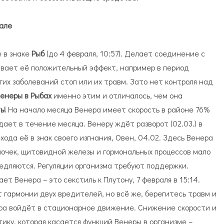
рале
 в знаке
Рыб
(до 4 февраля, 10:57). Делает соединение с
иливает её положительный эффект, например в период
гих заболеваний стоп или их травм. Зато нет контроля над
енеры в Рыбах
именно этим и отличалось, чем она
ь!
На начало месяца Венера имеет скорость в районе 76%
ает в течение месяца. Венеру ждёт разворот (02.03.) в
ода её в знак своего изгнания, Овен, 04.02. Здесь Венера
 почек, щитовидной железы и гормональных процессов мало
медляются. Регуляции организма требуют поддержки.
т Венера – это секстиль к Плутону, 7 февраля в 15:14.
т гармонии двух вредителей, но всё же, берегитесь травм и
енера войдёт в стационарное движение. Снижение скорости и
ику, которая касается функций Венеры в организме –