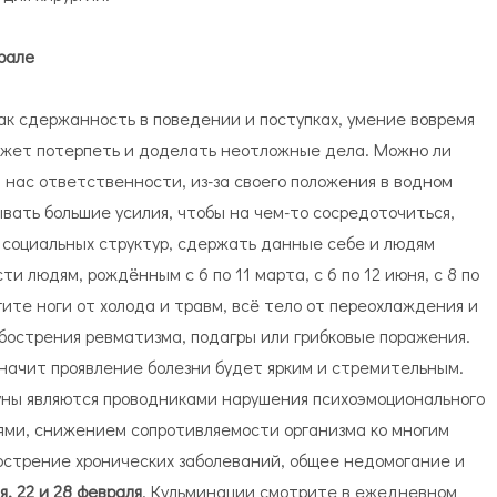
рале
ак сдержанность в поведении и поступках, умение вовремя
может потерпеть и доделать неотложные дела. Можно ли
 нас ответственности, из-за своего положения в водном
вать большие усилия, чтобы на чем-то сосредоточиться,
 социальных структур, сдержать данные себе и людям
и людям, рождённым с 6 по 11 марта, с 6 по 12 июня, с 8 по
егите ноги от холода и травм, всё тело от переохлаждения и
обострения ревматизма, подагры или грибковые поражения.
значит проявление болезни будет ярким и стремительным.
ны являются проводниками нарушения психоэмоционального
ями, снижением сопротивляемости организма ко многим
стрение хронических заболеваний, общее недомогание и
ля, 22 и 28 февраля
. Кульминации смотрите в ежедневном