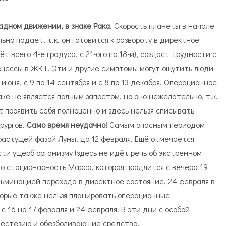
адном движении, в знаке Рака
. Скорость планеты в начале
но падает, т.к. он готовится к развороту в директное
всего 4-е градуса, с 21-ого по 18-й), создаст трудности с
цессы в ЖКТ. Эти и другие симптомы могут ощутить люди
2 июня, с 9 по 14 сентября и с 8 по 13 декабря. Операционное
ке не является полным запретом, но оно нежелательно, т.к.
проявить себя полноценно и здесь нельзя списывать
рургов.
Само время неудачно!
Самым опасным периодом
астущей фазой Луны, до 12 февраля. Ещё отмечается
сти ущерб организму (здесь не идёт речь об экстренном
о стационарность Марса, которая продлится с вечера 19
ульминацией перехода в директное состояние, 24 февраля в
торые также нельзя планировать операционные
с 16 на 17 февраля и 24 февраля. В эти дни с особой
естезию и обезболивающие средства.