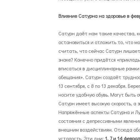
Влияние Сатурна на здоровье в фев
Сатурн даёт нам такие качества, к
остановиться и отложить то, что 
считать, что сейчас Сатурн лишает
знаке? Конечно придётся «приклады
вписаться в дисциплинарные рамки
обещания». Сатурн создаёт трудност
13 сентября, с 8 по 13 декабря. Бер
носите удобную обувь. Могут быть 
Сатурн имеет высокую скорость, а 
Напряжённые аспекты Сатурна и Лу
состояния с депрессивными явлени
внешним воздействиям. Отсюда обо
усталость. Эти дни:
1, 7 и 14 февра