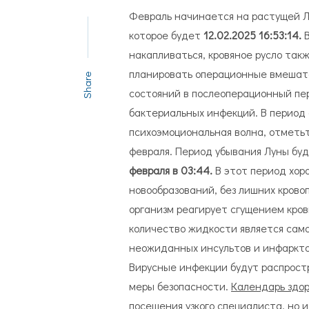
Февраль начинается на растущей Л
которое будет
12.02.2025 16:53:14.
В
накапливаться, кровяное русло так
планировать операционные вмешате
Share
состояний в послеоперационный пе
бактериальных инфекций. В период 
психоэмоциональная волна, отметьте
февраля. Период убывания Луны буд
февраля в 03:44.
В этот период хор
новообразований, без лишних крово
организм реагирует сгущением кро
количество жидкости является сам
неожиданных инсультов и инфаркто
Вирусные инфекции будут распрост
меры безопасности.
Календарь здор
посещения узкого специалиста, но и