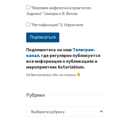
"Мировая мифология в архетипах
Зодиака" Семиры и В. Веташ
"Ректификация" Б. Израителя
Подпишитесь на наш
Телеграм-
канал
, где регулярно публикуется
вся информация о публикациях и
мероприятиях Astorlabium.
Не беспокойтесь! Мы не спамим
Рубрики
Рубрики