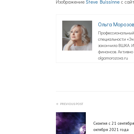
Изображение
Steve Buissinne
с сай
Ольга Морозо
Профессиональный 
специальности «Эко
закончила ВШКА. И
финансов. Активно 
olgamorozova.ru
PREVIOUS POST
Сизигия с 21 сентября
октября 2021 года