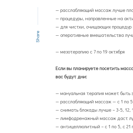
— расслабляющий массаж лучше плани
— процедуры, направленные на акти
— для чистки, очищающих процедур п
Share
— оперативные вмешательства лучше 
— мезотерапию с 7 по 19 октября
Если вы планируете посетить масс
вас будут дни:
— мануальная терапия может быть эфф
— расслабляющий массаж — с 1 по 5, 
— снимать блокады лучше – 3-5, 12, 13
— лимфодренажный массаж даст лучш
— антицеллюлитный – с 1 по 5, с 21 