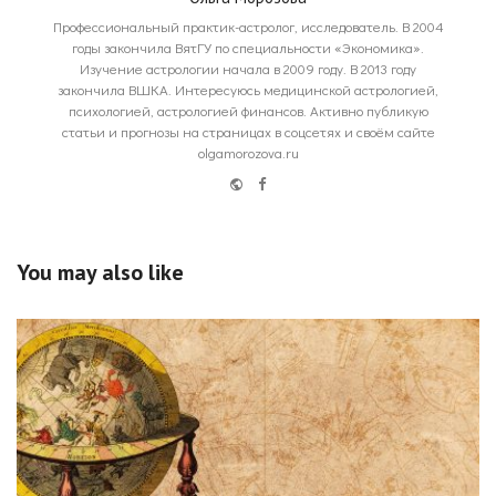
Профессиональный практик-астролог, исследователь. В 2004
годы закончила ВятГУ по специальности «Экономика».
Изучение астрологии начала в 2009 году. В 2013 году
закончила ВШКА. Интересуюсь медицинской астрологией,
психологией, астрологией финансов. Активно публикую
статьи и прогнозы на страницах в соцсетях и своём сайте
olgamorozova.ru
Website
Facebook
You may also like