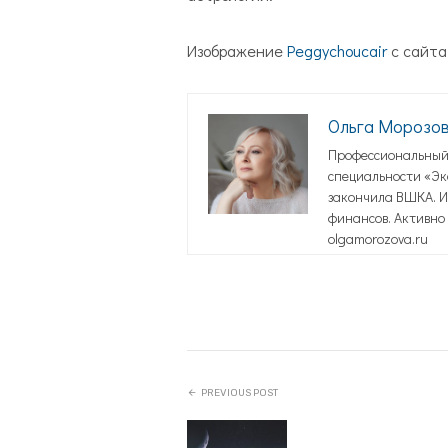
Изображение
Peggychoucair
с сайт
Ольга Морозо
Профессиональный 
специальности «Эко
закончила ВШКА. И
финансов. Активно 
olgamorozova.ru
PREVIOUS POST