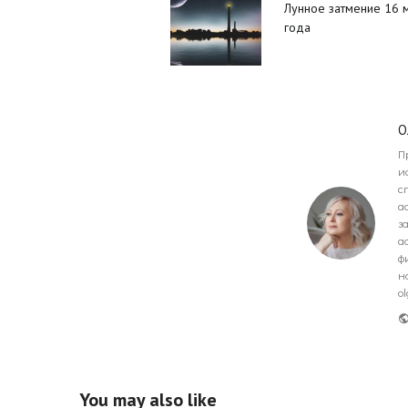
Лунное затмение 16 
года
О
П
и
с
а
з
а
ф
н
o
You may also like