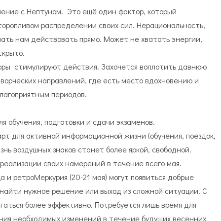
ение с Нептуном. Это ещё один фактор, который
торопливом распределении своих сил. Нерациональность,
ать нам действовать прямо. Может не хватать энергии,
ткрыто.
оры стимулируют действия. Захочется воплотить давнюю
творческих направлений, где есть место вдохновению и
благоприятным периодов.
я обучения, подготовки и сдачи экзаменов.
арт для активной информационной жизни (обучения, поездок,
изнь воздушных знаков станет более яркой, свободной.
реализации своих намерений в течение всего мая.
 и ретроМеркурия (20-21 мая) могут появиться добрые
 найти нужное решение или выход из сложной ситуации. С
гаться более эффективно. Потребуется лишь время для
ния необходимых изменений в течение будущих весенних