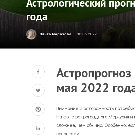
Астрологический прогн
года
Ольга Морозова
18.05.2022
Астропрогноз 
мая 2022 год
Внимание и осторожность потребую
На фоне ретроградного Меркурия и 
сложнее, чем обычно. Особенно, е
вопросами.