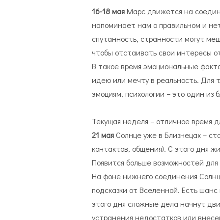
16-18 мая
Марс движется на соедин
напоминает нам о правильном и не
спутанность, странности могут меш
чтобы отстаивать свои интересы о
В такое время эмоциональные факт
идею или мечту в реальность. Для 
эмоциям, психологии – это один из 
Текущая неделя – отличное время дл
21 мая
Солнце уже в Близнецах – ст
контактов, общения). С этого дня ж
Появится больше возможностей для 
На фоне нижнего соединения Солнца
подсказки от Вселенной. Есть шанс
этого дня сложные дела начнут дви
устранения недостатков или внесе