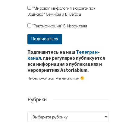
"Мировая мифология в архетипах
Зодиака" Семиры и В. Веташ
"Ректификация" Б. Израителя
Подпишитесь на наш
Телеграм-
канал
, где регулярно публикуется
вся информация о публикациях и
мероприятиях Astorlabium.
Не беспокойтесь! Мы не спамим
Рубрики
Рубрики