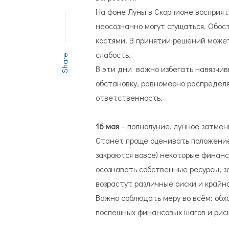
На фоне Луны в Скорпионе восприя
неосознанно могут сгущаться. Обос
костями. В принятии решений может
слабость.
Share
В эти дни важно избегать навязчив
обстановку, равномерно распределя
ответственность.
16 мая
– полнолуние, лунное затмен
Станет проще оценивать положение 
закроются вовсе) некоторые финан
осознавать собственные ресурсы, з
возрастут различные риски и крайн
Важно соблюдать меру во всём: обх
поспешных финансовых шагов и рис