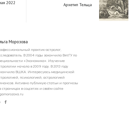
мая 2022
Архетип Тельца
льга Морозова
рофессиональный практик-астролог,
сследователь. В 2004 годы закончила ВятГУ по
пециальности «Экономика». Изучение
стрологии начала в 2009 году. В 2013 году
акончила ВШКА. Интересуюсь медицинской
стрологией, психологией, астрологией
инансов. Активно публикую статьи и прогнозы
а страницах в соцсетях и своём сайте
lgamorozova.ru
Website
Facebook