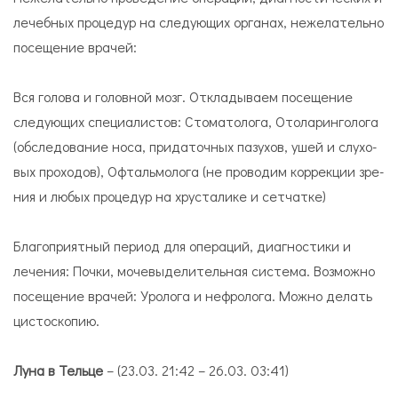
лечебных процедур на следующих органах, нежелательно
посещение врачей:
Вся го­ло­ва и головной мозг. Откладываем посещение
следующих специалистов: Сто­ма­то­ло­га, Ото­ла­рин­го­лога
(обследование носа, при­да­точ­ных па­зу­хов, ушей и слу­хо­
вых про­хо­дов), Оф­таль­мо­лога (не проводим кор­рек­ции зре­
ния и любых процедур на хру­ста­ли­ке и сет­чат­ке)
Благоприятный период для операций, диагностики и
лечения: Поч­ки, мо­че­вы­де­ли­тель­ная си­сте­ма. Возможно
посещение врачей: Уро­лога и неф­ро­лога. Можно делать
ци­сто­ско­пию.
Луна в Тельце
– (23.03. 21:42 – 26.03. 03:41)