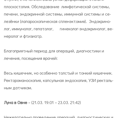
плос­ко­сто­пия. Обследование лим­фа­ти­че­ской си­сте­мы,
пе­чени, эн­до­крин­ной си­сте­мы, иммунной си­сте­мы и се­
ле­зён­ки (лапароскопическая спленэктомия). Эн­до­кри­но­
лог, иммунолог, гепатолог, ги­не­ко­лог-эндокри­но­лог, ве­
не­ро­лог и фти­зи­атр.
Благоприятный период для операций, диагностики и
лечения, посещения врачей:
Весь ки­шеч­ник, но осо­бен­но тол­стый и тон­кий ки­шеч­ник.
Рек­то­ро­ма­но­ско­пия, кап­суль­ная эн­до­ско­пия, УЗИ рек­таль­
ным дат­чи­ком.
Луна в Овне
– (21.03. 19:01 – 23.03. 21:42)
Нежелательно проведение операций, диагностических и