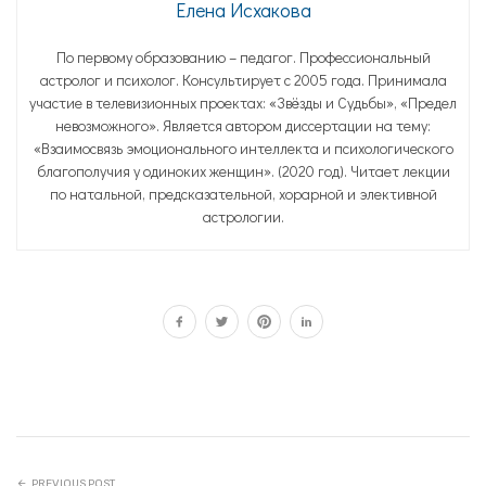
Елена Исхакова
По первому образованию – педагог. Профессиональный
астролог и психолог. Консультирует с 2005 года. Принимала
участие в телевизионных проектах: «Звёзды и Судьбы», «Предел
невозможного». Является автором диссертации на тему:
«Взаимосвязь эмоционального интеллекта и психологического
благополучия у одиноких женщин». (2020 год). Читает лекции
по натальной, предсказательной, хорарной и элективной
астрологии.
PREVIOUS POST