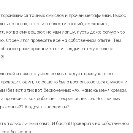
сторонящийся тайных смыслов и прочей метафизики. Вырос
ять на ногах, в т.ч. и в области знаний, смекалист,
т, когда ему вешают на уши лапшу, пусть даже самую что
ую. Стремится проверять все на собственном опыте. Тем
любовное разочарование так и толдычет ему в голове:
яй!
логией и пока не успел ее как следует прощупать на
н проводит один, то решено было воспользоваться случаем и
м (без вот этих вот бесконечных «Ах, намажь меня кремом,
и проверить, как работает теория аспектов. Вот почему
ряженный? А вдруг вывсеврети?
ь только личный опыт. И баста! Проверить на собственной
 сам бог велел.