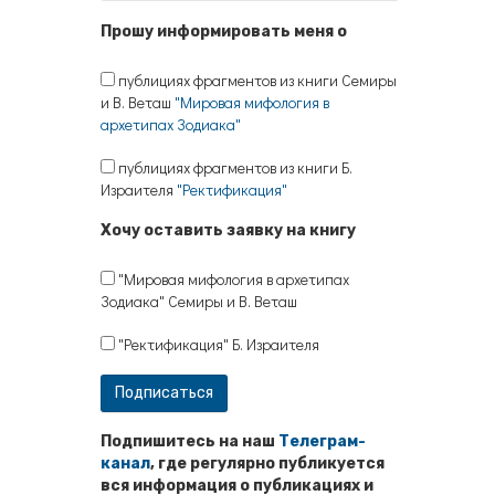
Прошу информировать меня о
публициях фрагментов из книги Семиры
и В. Веташ
"Мировая мифология в
архетипах Зодиака"
публициях фрагментов из книги Б.
Израителя
"Ректификация"
Хочу оставить заявку на книгу
"Мировая мифология в архетипах
Зодиака" Семиры и В. Веташ
"Ректификация" Б. Израителя
Подпишитесь на наш
Телеграм-
канал
, где регулярно публикуется
вся информация о публикациях и