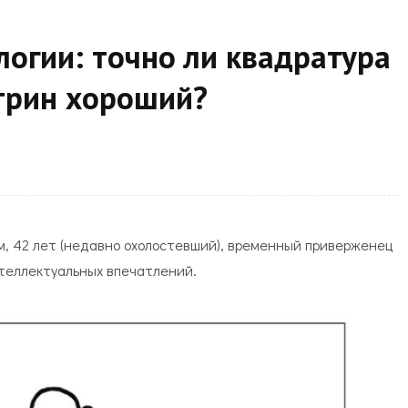
логии: точно ли квадратура
 трин хороший?
м, 42 лет (недавно охолостевший), временный приверженец
нтеллектуальных впечатлений.