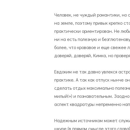
Человек, не чуждый романтики, но 
на земле, поэтому привык крепко сто
практически ориентирован. Не люби
ни на есть полезную и безглютенов
более, что кровавое и еще свежее 
доверяй, доверяй, Кимка, но провер
Евдоким не так давно увлекся астро
практике. А так как отпуск нынче о
сделать отдых максимально полезны
милый!») и познавательным. Заодно 
аспект квадратуры непременно нап
Надежным источником может служит
шкуре (в прямом смысле этого слова)