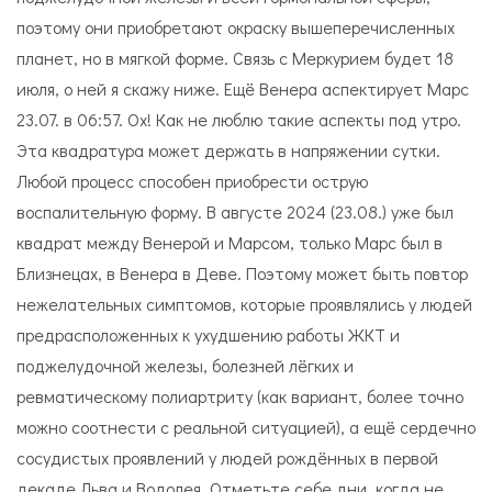
поэтому они приобретают окраску вышеперечисленных
планет, но в мягкой форме. Связь с Меркурием будет 18
июля, о ней я скажу ниже. Ещё Венера аспектирует Марс
23.07. в 06:57. Ох! Как не люблю такие аспекты под утро.
Эта квадратура может держать в напряжении сутки.
Любой процесс способен приобрести острую
воспалительную форму. В августе 2024 (23.08.) уже был
квадрат между Венерой и Марсом, только Марс был в
Близнецах, в Венера в Деве. Поэтому может быть повтор
нежелательных симптомов, которые проявлялись у людей
предрасположенных к ухудшению работы ЖКТ и
поджелудочной железы, болезней лёгких и
ревматическому полиартриту (как вариант, более точно
можно соотнести с реальной ситуацией), а ещё сердечно
сосудистых проявлений у людей рождённых в первой
декаде Льва и Водолея. Отметьте себе дни, когда не