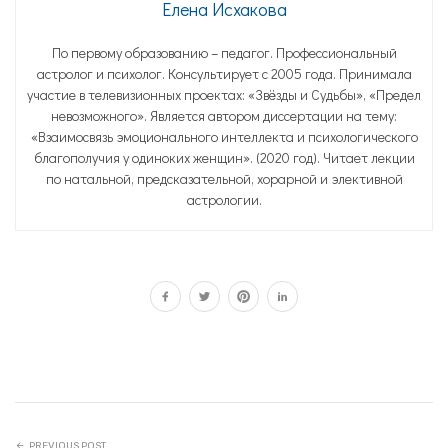
Елена Исхакова
По первому образованию – педагог. Профессиональный
астролог и психолог. Консультирует с 2005 года. Принимала
участие в телевизионных проектах: «Звёзды и Судьбы», «Предел
невозможного». Является автором диссертации на тему:
«Взаимосвязь эмоционального интеллекта и психологического
благополучия у одиноких женщин». (2020 год). Читает лекции
по натальной, предсказательной, хорарной и элективной
астрологии.
PREVIOUS POST