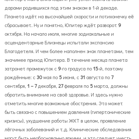
дарами родившихся под этим знаком в 1-й декаде.
Планета идёт на высочайшей скорости и потихонечку её
сбрасывает. Ну и понятно, Юпитер ждёт разворот
9
октября. На начало июля, многие зодиакальные и
асцендентарные Близнецы испытали экспансию
Благодетеля. И чем более наполнен знак планетами, тем
значимее приход Юпитера. В течение месяца планета
затронет промежуток с
9
-го градуса по
15
-й, поэтому
рождённые: с
30
мая по
5
июня, с
31
августа по
7
сентября,
1 – 7
декабря,
27
февраля по
5
марта, должны
обратить внимание на своё здоровье. И здесь нужно
отметить многие возможные обострения. Это может
быть связано с повышением давления (гипертонические
кризисы), ухудшение работы ЖКТ в целом, проявление
лёгочных заболеваний и т.д. Клинические обследования
могут быть необоснованно яркими, и это следует учесть,