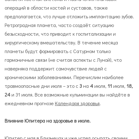
операций в области костей и суставов, также
предполагается, что лучше отложить имплантацию зубов.
Ретроградная планета, часто создаёт ситуацию
безысходности, что приводит к госпитализации и
хирургическому вмешательству. В течение месяца
планеты будут формировать с Сатурном только
гармоничные связи (не считая аспекты с Луной), что
наверняка поддержит самочувствие людей с
хроническими заболеваниями. Перечислим наиболее
травмоопасные дни июля – это с
3
на
4
июля,
11
июля,
18,
24
и 31 июля. Все возможные кульминации вы найдёте в
ежедневном прогнозе
Календаря здоровья
.
Влияние Юпитера на здоровье в июле.
Юпитер с мая в Близнецах и уже успел осыпать своими