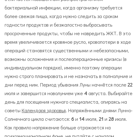
бактериальной инфекции, когда организму требуется
более свежая пища, когда нужно следить за сроком
годности продуктов и безжалостно выбрасывать
просроченные продукты, чтобы не навредить ЖКТ. В это
время увеличивается кровяное русло, кровопотери в ходе
операций становятся существенными и небезопасными,
возможны осложнения и послеоперационные кризисы (в
индивидуальном порядке), именно поэтому операции
нужно строго планировать и не назначать в полнолуние и
дни перед ним. Период убывания Луны начнётся после
22
июля и завершится новолунием уже
4
августа. Выбирайте
день для посещения нужного специалиста, опираясь на
советы
Календаря здоровья
. Напряжёнными днями Лунно-
Солнечного цикла считаются:
6
и
14
июля,
21
и
28
июля.
Как правило напряжение больше отражается на
психоэмоциональном фоне, не путайте с началом