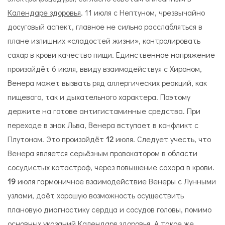
Календаре здоровья
. 11 июля с Нептуном, чрезвычайно
досуговый аспект, главное не сильно расслабляться в
плане излишних «сладостей жизни», контролировать
сахар в крови качество пищи. Единственное напряжение
произойдёт 6 июля, ввиду взаимодействуя с Хироном,
Венера может вызвать ряд аллергических реакций, как
пищевого, так и дыхательного характера. Поэтому
держите на готове антигистаминные средства. При
переходе в знак Льва, Венера вступает в конфликт с
Плутоном. Это произойдёт
12
июля. Следует учесть, что
Венера является серьёзным провокатором в области
сосудистых катастроф, через повышение сахара в крови.
19
июля гармоничное взаимодействие Венеры с Лунными
узлами, даёт хорошую возможность осуществить
плановую диагностику сердца и сосудов головы, помимо
основных указаний
Календаря здоровья
. А такое же