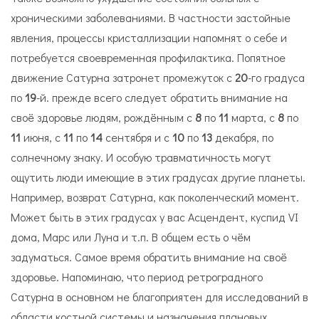
хроническими заболеваниями. В частности застойные
явления, процессы кристаллизации напомнят о себе и
потребуется своевременная профилактика. Попятное
движение Сатурна затронет промежуток с
20
-го градуса
по
19
-й. прежде всего следует обратить внимание на
своё здоровье людям, рождённым с
8
по
11
марта, с
8
по
11
июня, с
11
по
14
сентября и с
10
по
13
декабря, по
солнечному знаку. И особую травматичность могут
ощутить люди имеющие в этих градусах другие планеты.
Например, возврат Сатурна, как поколенческий момент.
Может быть в этих градусах у вас Асцендент, куспид VI
дома, Марс или Луна и т.п. В общем есть о чём
задуматься. Самое время обратить внимание на своё
здоровье. Напоминаю, что период ретроградного
Сатурна в основном не благоприятен для исследований в
области костной системы и назначения плановых