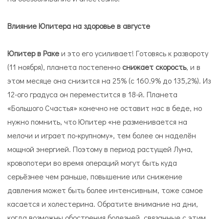
Влияние Юпитера на здоровье в августе
Юпитер в Раке
и это его усиливает! Готовясь к развороту
(11 ноября), планета постепенно
снижает скорость
, и в
этом месяце она снизится на 25% (с 160.9% до 135,2%). Из
12-ого градуса он переместится в 18-й. Планета
«Большого Счастья» конечно не оставит нас в беде, но
нужно помнить, что Юпитер «не разменивается на
мелочи и играет по-крупному», тем более он наделён
мощной энергией. Поэтому в период растущей Луна,
кровопотери во время операций могут быть куда
серьёзнее чем раньше, повышение или снижение
давления может быть более интенсивным, тоже самое
касается и холестерина. Обратите внимание на дни,
когда возможны обострения болезней, связанные с этим