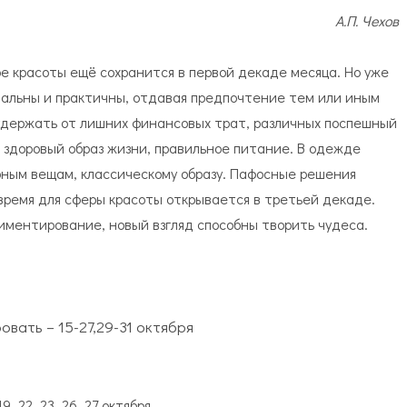
А.П. Чехов
ре красоты ещё сохранится в первой декаде месяца. Но уже
нальны и практичны, отдавая предпочтение тем или иным
удержать от лишних финансовых трат, различных поспешный
 здоровый образ жизни, правильное питание. В одежде
ным вещам, классическому образу. Пафосные решения
время для сферы красоты открывается в третьей декаде.
иментирование, новый взгляд способны творить чудеса.
вать – 15-27,29-31 октября
, 22, 23, 26, 27 октября