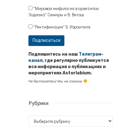
"Мировая мифология в архетипах
Зодиака" Семиры и В. Веташ
"Ректификация" Б. Израителя
Подпишитесь на наш
Телеграм-
канал
, где регулярно публикуется
вся информация о публикациях и
мероприятиях Astorlabium.
Не беспокойтесь! Мы не спамим
Рубрики
Рубрики