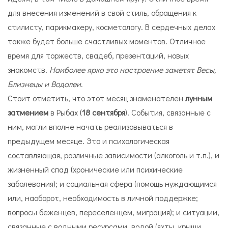
для внесения изменений в свой стиль, обращения к
стилисту, парикмахеру, косметологу. В сердечных делах
также будет больше счастливых моментов. Отличное
время для торжеств, свадеб, презентаций, новых
знакомств.
Наиболее ярко это настроение заметят Весы,
Близнецы и Водолеи.
Стоит отметить, что этот месяц знаменателен
лунным
затмением
в Рыбах (
18 сентября
). События, связанные с
ним, могли вполне начать реализовываться в
предыдущем месяце. Это и психологическая
составляющая, различные зависимости (алкоголь и т.п.), и
жизненный спад (хронические или психические
заболевания); и социальная сфера (помощь нуждающимся
или, наоборот, необходимость в личной поддержке;
вопросы беженцев, переселенцем, миграция); и ситуации,
связанные с водными ресурсами, водой (яхты, крыши,