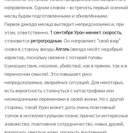
направления. Одним словом – встречать первый осенний
месяц будем подготовленными и обновлёнными.
Первая декада месяца выглядит непредсказуемо и, при
этом, ответственно.
1 сентября Уран меняет скорость
,
становится
ретроградным
. Он направляет “свой взор”
снова в сторону звезды
Алголь
(звезда несёт недобрый
характер, поскольку связана с потерей головы
(сумасшествие, насилие, убийства), как в прямом, так и в
переносном смысле). Это повышает риск
непредсказуемых, аварийных ситуаций. Для некоторых,
есть вероятность столкнуться с катастрофами или
неожиданными переменами в своей жизни. Но с другой
стороны, такой Уран может дать очень позитивный
толчок в интеллектуальном плане: принести интересные
знакомства, позитивное сотрудничество, новых друзей,
воплотить светлые идеи, раскрыть внутренний