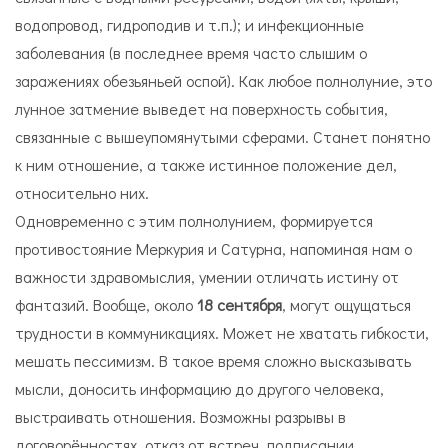
водопровод, гидроподив и т.п.); и инфекционные
заболевания (в последнее время часто слышим о
заражениях обезьяньей оспой). Как любое полнолуние, это
лунное затмение выведет на поверхность события,
связанные с вышеупомянутыми сферами. Станет понятно
к ним отношение, а также истинное положение дел,
относительно них.
Одновременно с этим полнолунием, формируется
противостояние Меркурия и Сатурна, напоминая нам о
важности здравомыслия, умении отличать истину от
фантазий. Вообще, около
18 сентября
, могут ощущаться
трудности в коммуникациях. Может не хватать гибкости,
мешать пессимизм. В такое время сложно высказывать
мысли, доносить информацию до другого человека,
выстраивать отношения. Возможны разрывы в
договорённостях, отказ от встреч, подписании