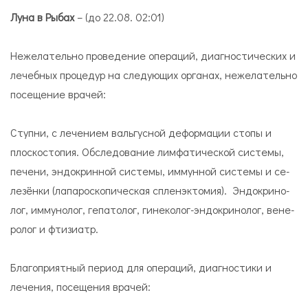
Луна в Рыбах
– (до 22.08. 02:01)
Нежелательно проведение операций, диагностических и
лечебных процедур на следующих органах, нежелательно
посещение врачей:
Ступ­ни, с ле­че­нием валь­гус­ной де­фор­ма­ции сто­пы и
плос­ко­сто­пия. Обследование лим­фа­ти­че­ской си­сте­мы,
пе­чени, эн­до­крин­ной си­сте­мы, иммунной си­сте­мы и се­
ле­зён­ки (лапароскопическая спленэктомия). Эн­до­кри­но­
лог, иммунолог, гепатолог, ги­не­ко­лог-эн­до­кри­но­лог, ве­не­
ро­лог и фти­зи­атр.
Благоприятный период для операций, диагностики и
лечения, посещения врачей: