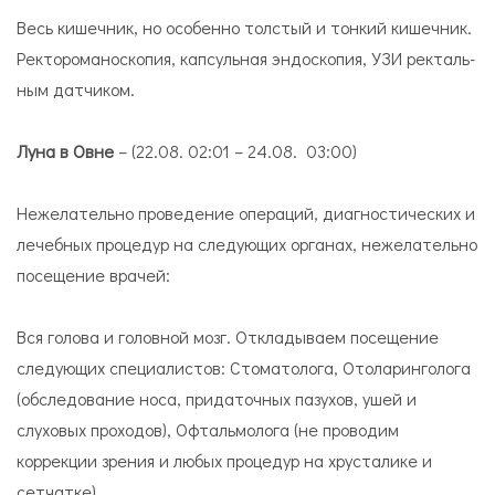
Весь ки­шеч­ник, но осо­бен­но тол­стый и тон­кий ки­шеч­ник.
Рек­то­ро­ма­но­ско­пия, кап­суль­ная эн­до­ско­пия, УЗИ рек­таль­
ным дат­чи­ком.
Луна в Овне
– (22.08. 02:01 – 24.08. 03:00)
Нежелательно проведение операций, диагностических и
лечебных процедур на следующих органах, нежелательно
посещение врачей:
Вся голова и головной мозг. Откладываем посещение
следующих специалистов: Стоматолога, Отоларинголога
(обследование носа, придаточных пазухов, ушей и
слуховых проходов), Офтальмолога (не проводим
коррекции зрения и любых процедур на хрусталике и
сетчатке)