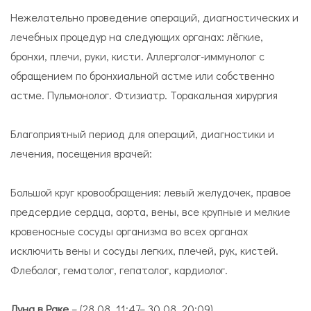
Нежелательно проведение операций, диагностических и
лечебных процедур на следующих органах: лёгкие,
бронхи, плечи, руки, кисти. Аллерголог-иммунолог с
обращением по бронхиальной астме или собственно
астме. Пульмонолог. Фтизиатр. Торакальная хирургия
Благоприятный период для операций, диагностики и
лечения, посещения врачей:
Большой круг кровообращения: левый желудочек, правое
предсердие сердца, аорта, вены, все крупные и мелкие
кровеносные сосуды организма во всех органах
исключить вены и сосуды легких, плечей, рук, кистей.
Флеболог, гематолог, гепатолог, кардиолог.
Луна в Раке
– (28.08. 11:47– 30.08. 20:09)