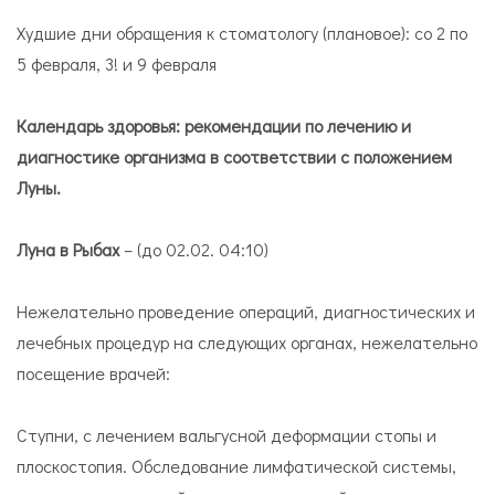
Худшие дни обращения к стоматологу (плановое): со 2 по
5 февраля, 3! и 9 февраля
Календарь здоровья: рекомендации по лечению и
диагностике организма в соответствии с положением
Луны.
Луна в Рыбах
– (до 02.02. 04:10)
Нежелательно проведение операций, диагностических и
лечебных процедур на следующих органах, нежелательно
посещение врачей:
Ступ­ни, с ле­че­нием валь­гус­ной де­фор­ма­ции сто­пы и
плос­ко­сто­пия. Обследование лим­фа­ти­че­ской си­сте­мы,