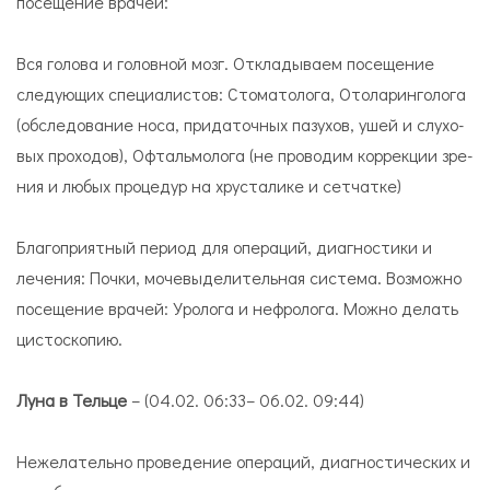
посещение врачей:
Вся го­ло­ва и головной мозг. Откладываем посещение
следующих специалистов: Сто­ма­то­ло­га, Ото­ла­рин­го­лога
(обследование носа, при­да­точ­ных па­зу­хов, ушей и слу­хо­
вых про­хо­дов), Оф­таль­мо­лога (не проводим кор­рек­ции зре­
ния и любых процедур на хру­ста­ли­ке и сет­чат­ке)
Благоприятный период для операций, диагностики и
лечения: Поч­ки, мо­че­вы­де­ли­тель­ная си­сте­ма. Возможно
посещение врачей: Уро­лога и неф­ро­лога. Можно делать
ци­сто­ско­пию.
Луна в Тельце
– (04.02. 06:33– 06.02. 09:44)
Нежелательно проведение операций, диагностических и