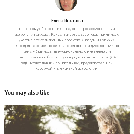
Елена Исхакова
По первому образованию – педагог. Профессиональный
астролог и психолог. Консультирует с 2005 года. Принимала
участие в телевизионных проектах: «Звёзды и Судьбы»,
«Предел невозможного». Является автором диссертации на
тему: «Взаимосвязь эмоционального интеллекта и
психологического благополучия у одиноких женщин». (2020
год). Читает лекции по натальной, предсказательной,
хорарной и элективной астрологии.
You may also like