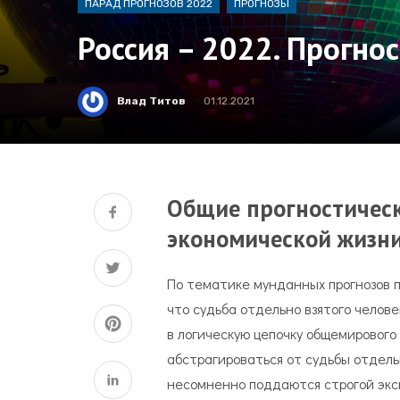
ПАРАД ПРОГНОЗОВ 2022
ПРОГНОЗЫ
Россия – 2022. Прогно
Влад Титов
01.12.2021
Общие прогностичес
экономической жизни
По тематике мунданных прогнозов п
что судьба отдельно взятого челов
в логическую цепочку общемирового
абстрагироваться от судьбы отдел
несомненно поддаются строгой экс