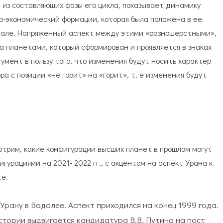
 из составляющих фазы его цикла, показывает динамику
-экономический формации, которая была положена в ее
чале. Напряженный аспект между этими «разношерстными»,
а планетами, который сформирован и проявляется в знаках
умент в пользу того, что изменения будут носить характер
а с позиции «не горит» на «горит», т. е изменения будут
отрим, какие конфигурации высших планет в прошлом могут
урациями на 2021- 2022 гг., с акцентом на аспект Урана к
те.
 Урану в Водолее. Аспект приходился на конец 1999 года.
стории выдвигается кандидатура В.В. Путина на пост