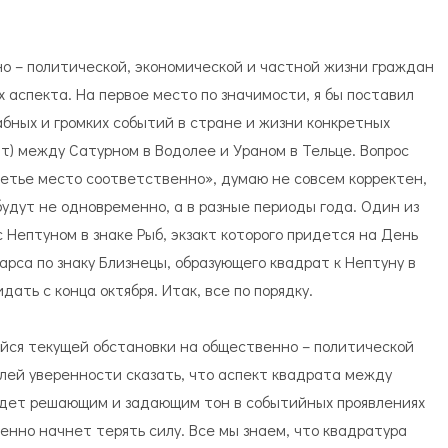
о – политической, экономической и частной жизни граждан
х аспекта. На первое место по значимости, я бы поставил
бных и громких событий в стране и жизни конкретных
) между Сатурном в Водолее и Ураном в Тельце. Вопрос
ретье место соответственно», думаю не совсем корректен,
будут не одновременно, а в разные периоды года. Один из
 Нептуном в знаке Рыб, экзакт которого придется на День
арса по знаку Близнецы, образующего квадрат к Нептуну в
ать с конца октября. Итак, все по порядку.
йся текущей обстановки на общественно – политической
олей уверенности сказать, что аспект квадрата между
удет решающим и задающим тон в событийных проявлениях
пенно начнет терять силу. Все мы знаем, что квадратура