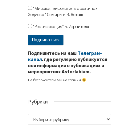
"Мировая мифология в архетипах
Зодиака" Семиры и В. Веташ
"Ректификация" Б. Израителя
Подпишитесь на наш
Телеграм-
канал
, где регулярно публикуется
вся информация о публикациях и
мероприятиях Astorlabium.
Не беспокойтесь! Мы не спамим
Рубрики
Рубрики