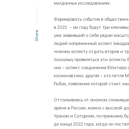
мунданных исследованиях.
Формировать события в общественн
в 2022 – ом году будут три ключевы
Share
уже заявивший о себе рядом масшта
людей напряженный аспект (квадрат
«какому аспекту отдать второе и т
поскольку проявляться эти аспекты 
них – аспект соединения Юпитера с
космонавтики; другой – это петля М
Рыбах, появление которой стоит ожид
Отталкиваясь от анализа сложивше
арене в России, можно с высокой д
Ураном и Сатурном, по-прежнему б
до конца 2022 года, когда он посте