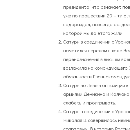
президента, что означает по
уже по прошествии 20 – ти с 
водораздел, навсегда раздел
которой мы до этого жили.
Сатурн в соединении с Ураном
наметился перелом в ходе Ве
переназначения в высшем воен
возложила на командующего 
обязанности Главнокомандую
Сатурн во Льве в оппозиции к
армиями Деникина и Колчака 
слабеть и проигрывать.
Сатурн в соединении с Ураном
Николая II совершилась немног
стартовым. В историю России 