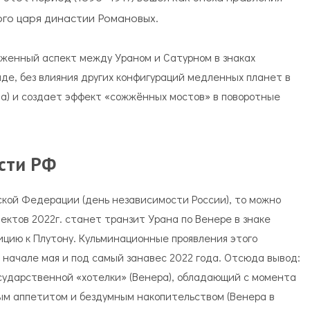
ого царя династии Романовых.
яженный аспект между Ураном и Сатурном в знаках
иде, без влияния других конфигураций медленных планет в
та) и создает эффект «сожжённых мостов» в поворотные
сти РФ
йской Федерации (день независимости России), то можно
ектов 2022г. станет транзит Урана по Венере в знаке
ицию к Плутону. Кульминационные проявления этого
начале мая и под самый занавес 2022 года. Отсюда вывод:
сударственной «хотелки» (Венера), обладающий с момента
ым аппетитом и бездумным накопительством (Венера в