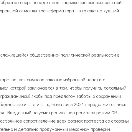
г образно говоря попадет под напряжение высоковольтной
горевшей отмотки трансформатора – это еще не худший
в сложившейся общественно- политической реальности в
дарства, как символа законно избранной власти с
ысл которой заключается в том, чтобы получить тотальный
гражданином) якобы под предлогом заботы о сохранении
бедностью и т. д и т. п., начатая в 2021 г продолжится весь
евая. Введенный по усмотрению глав регионов режим QR –
постоянное сопротивление всех формах протеста со стороны
ательно и детально продуманный механизм проверки