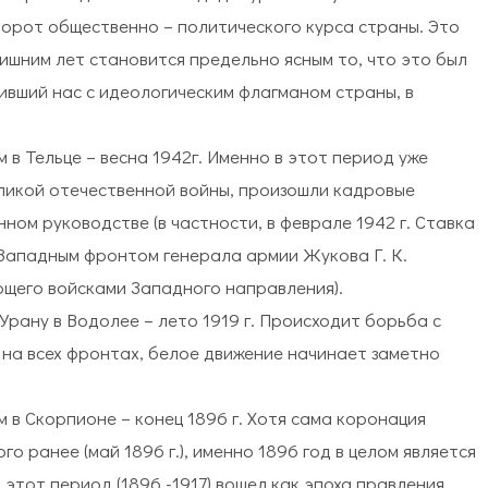
ворот общественно – политического курса страны. Это
лишним лет становится предельно ясным то, что это был
ивший нас с идеологическим флагманом страны, в
 в Тельце – весна 1942г. Именно в этот период уже
ликой отечественной войны, произошли кадровые
ном руководстве (в частности, в феврале 1942 г. Ставка
Западным фронтом генерала армии Жукова Г. К.
щего войсками Западного направления).
 Урану в Водолее – лето 1919 г. Происходит борьба с
на всех фронтах, белое движение начинает заметно
 в Скорпионе – конец 1896 г. Хотя сама коронация
о ранее (май 1896 г.), именно 1896 год в целом является
этот период (1896 -1917) вошел как эпоха правления