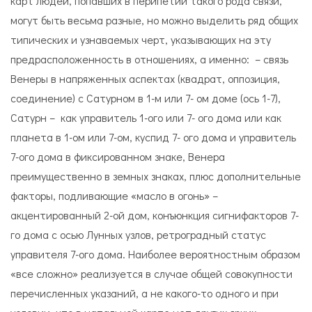
карт людей, попавших в перипетии такого рода связи,
могут быть весьма разные, но можно выделить ряд общих
типических и узнаваемых черт, указывающих на эту
предрасположенность в отношениях, а именно: – cвязь
Венеры в напряженных аспектах (квадрат, оппозиция,
соединение) с Сатурном в 1-м или 7- ом доме (ось 1-7),
Сатурн – как управитель 1-ого или 7- ого дома или как
планета в 1-ом или 7-ом, куспид 7- ого дома и управитель
7-ого дома в фиксированном знаке, Венера
преимущественно в земных знаках, плюс дополнительные
факторы, подливающие «масло в огонь» –
акцентированный 2-ой дом, конъюнкция сигнифакторов 7-
го дома с осью Лунных узлов, ретроградный статус
управителя 7-ого дома. Наиболее вероятностным образом
«все сложно» реализуется в случае общей совокупности
перечисленных указаний, а не какого-то одного и при