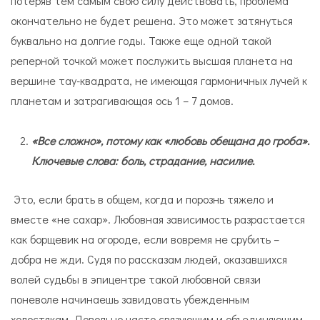
потеряв тем самым свою силу действовать, проблема
окончательно не будет решена. Это может затянуться
буквально на долгие годы. Также еще одной такой
реперной точкой может послужить высшая планета на
вершине тау-квадрата, не имеющая гармоничных лучей к
планетам и затрагивающая ось 1 – 7 домов.
«Все сложно», потому как «любовь обещана до гроба».
Ключевые слова: боль, страдание, насилие.
Это, если брать в общем, когда и порознь тяжело и
вместе «не сахар». Любовная зависимость разрастается
как борщевик на огороде, если вовремя не срубить –
добра не жди. Судя по рассказам людей, оказавшихся
волей судьбы в эпицентре такой любовной связи
поневоле начинаешь завидовать убежденным
холостякам. Довольно часто связующим и объединяющим