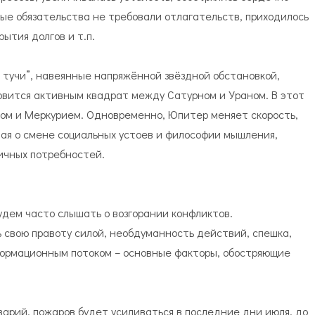
ые обязательства не требовали отлагательств, приходилось
ытия долгов и т.п.
 тучи”, навеянные напряжённой звёздной обстановкой,
овится активным квадрат между Сатурном и Ураном. В этот
сом и Меркурием. Одновременно, Юпитер меняет скорость,
ая о смене социальных устоев и философии мышления,
личных потребностей.
будем часто слышать о возгорании конфликтов.
 свою правоту силой, необдуманность действий, спешка,
ормационным потоком – основные факторы, обостряющие
варий, пожаров будет усиливаться в последние дни июля, до