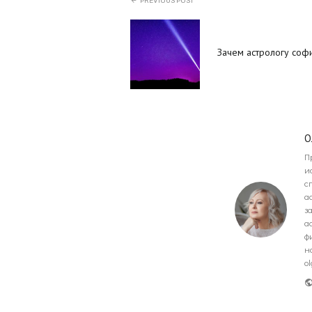
PREVIOUS POST
Зачем астрологу соф
О
П
и
с
а
з
а
ф
н
o