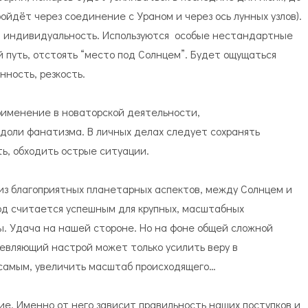
йдёт через соединение с Ураном и через ось лунных узлов).
а индивидуальность. Используются особые нестандартные
й путь, отстоять “место под Солнцем”. Будет ощущаться
нность, резкость.
рименение в новаторской деятельности,
доли фанатизма. В личных делах следует сохранять
ь, обходить острые ситуации.
из благоприятных планетарных аспектов, между Солнцем и
од считается успешным для крупных, масштабных
. Удача на нашей стороне. Но на фоне общей сложной
евляющий настрой может только усилить веру в
 самым, увеличить масштаб происходящего…
ие. Именно от него зависит правильность наших поступков и