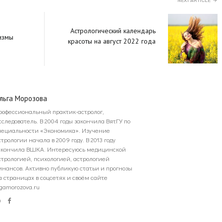
NEXT ARTICLE
Астрологический календарь
измы
красоты на август 2022 года
льга Морозова
рофессиональный практик-астролог,
сследователь. В 2004 годы закончила ВятГУ по
пециальности «Экономика». Изучение
стрологии начала в 2009 году. В 2013 году
акончила ВШКА. Интересуюсь медицинской
стрологией, психологией, астрологией
инансов. Активно публикую статьи и прогнозы
а страницах в соцсетях и своём сайте
lgamorozova.ru
Website
Facebook