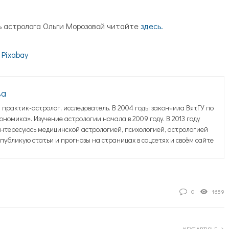
ь астролога Ольги Морозовой читайте
здесь.
а
Pixabay
ва
практик-астролог, исследователь. В 2004 годы закончила ВятГУ по
номика». Изучение астрологии начала в 2009 году. В 2013 году
нтересуюсь медицинской астрологией, психологией, астрологией
публикую статьи и прогнозы на страницах в соцсетях и своём сайте
0
1659