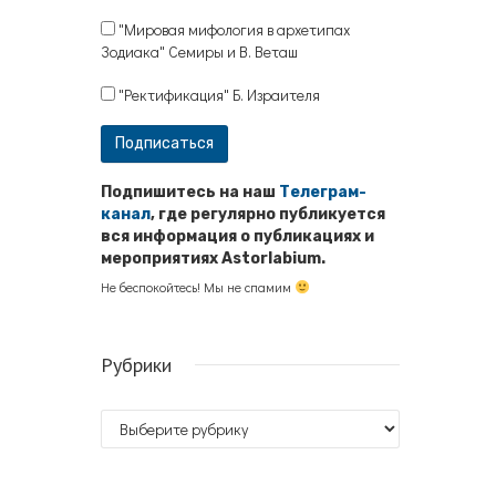
"Мировая мифология в архетипах
Зодиака" Семиры и В. Веташ
"Ректификация" Б. Израителя
Подпишитесь на наш
Телеграм-
канал
, где регулярно публикуется
вся информация о публикациях и
мероприятиях Astorlabium.
Не беспокойтесь! Мы не спамим
Рубрики
Рубрики