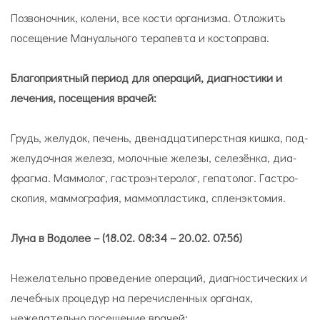
По­зво­ноч­ник, ко­ле­ни, все ко­сти ор­га­низ­ма. Отложить
посещение Ма­ну­аль­ного те­ра­певта и ко­сто­права.
Благоприятный период для операций, диагностики и
лечения, посещения врачей:
Грудь, же­лу­док, пе­чень, две­на­дца­ти­перст­ная киш­ка, под­
же­лу­доч­ная же­ле­за, мо­лоч­ные же­ле­зы, се­ле­зён­ка, диа­
фраг­ма. Мам­мо­лог, га­стро­эн­те­ро­лог, ге­па­то­лог. Га­стро­
ско­пия, мам­мо­гра­фия, мам­мо­пла­сти­ка, спле­нэк­то­мия.
Луна в Водолее – (18.02. 08:34 – 20.02. 07:56)
Нежелательно проведение операций, диагностических и
лечебных процедур на перечисленных органах,
нежелательно посещение врачей: