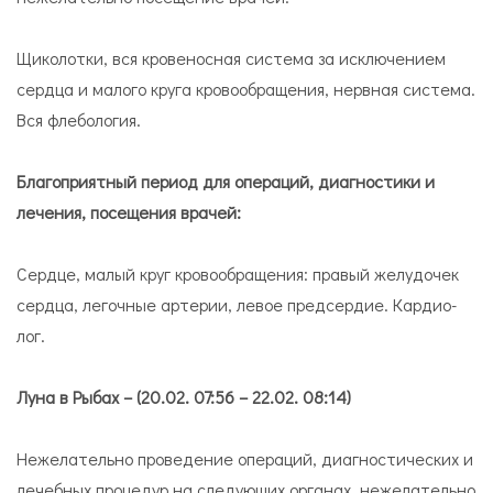
Щи­ко­лот­ки, вся кро­ве­нос­ная си­сте­ма за ис­клю­че­ни­ем
серд­ца и ма­ло­го кру­га кро­во­об­ра­ще­ния, нерв­ная си­сте­ма.
Вся флебология.
Благоприятный период для операций, диагностики и
лечения, посещения врачей:
Серд­це, ма­лый круг кро­во­об­ра­ще­ния: пра­вый же­лу­до­чек
серд­ца, ле­гоч­ные ар­те­рии, ле­вое пред­сер­дие. Кар­дио­
лог.
Луна в Рыбах – (20.02. 07:56 – 22.02. 08:14)
Нежелательно проведение операций, диагностических и
лечебных процедур на следующих органах, нежелательно