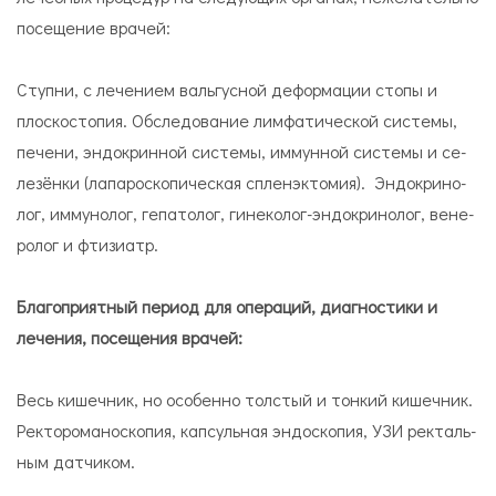
посещение врачей:
Ступ­ни, с ле­че­нием валь­гус­ной де­фор­ма­ции сто­пы и
плос­ко­сто­пия. Обследование лим­фа­ти­че­ской си­сте­мы,
пе­чени, эн­до­крин­ной си­сте­мы, иммунной си­сте­мы и се­
ле­зён­ки (лапароскопическая спленэктомия). Эн­до­кри­но­
лог, иммунолог, гепатолог, ги­не­ко­лог-эн­до­кри­но­лог, ве­не­
ро­лог и фти­зи­атр.
Благоприятный период для операций, диагностики и
лечения, посещения врачей:
Весь ки­шеч­ник, но особенно­ тол­стый и тон­кий ки­шеч­ник.
Рек­то­ро­ма­но­ско­пия, кап­суль­ная эн­до­ско­пия, УЗИ рек­таль­
ным дат­чи­ком.