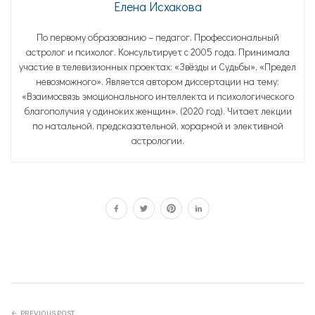
Елена Исхакова
По первому образованию – педагог. Профессиональный
астролог и психолог. Консультирует с 2005 года. Принимала
участие в телевизионных проектах: «Звёзды и Судьбы», «Предел
невозможного». Является автором диссертации на тему:
«Взаимосвязь эмоционального интеллекта и психологического
благополучия у одиноких женщин». (2020 год). Читает лекции
по натальной, предсказательной, хорарной и элективной
астрологии.
PREVIOUS POST