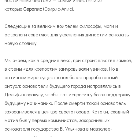
восточными чертами — самый известный из
которых
Серапис
(Озирис-Апис).
Следующие за великим воителем философы, маги и
астрологи советуют для укрепления династии основать
новую столицу.
Мы знаем, как в средние века, при строительстве замков,
в стены «для крепости» замуровывали узников. Но в
античном мире существовал более проработанный
ритуал: основатели будущего города направлялись в
Дельфы к оракулу, чтобы тот испросил у богов поддержку
будущему начинанию. После смерти такой основатель
захоранивался в центре своего города. Кстати, сходный
мотив был у первых коммунистов, захоронивших
основателя государства В. Ульянова в мавзолее-