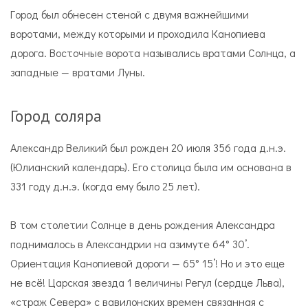
Город был обнесен стеной с двумя важнейшими
воротами, между которыми и проходила Канопиева
дорога. Восточные ворота назывались вратами Солнца, а
западные — вратами Луны.
Город соляра
Александр Великий был рожден 20 июля 356 года д.н.э.
(Юлианский календарь). Его столица была им основана в
331 году д.н.э. (когда ему было 25 лет).
В том столетии Солнце в день рождения Александра
поднималось в Александрии на азимуте 64° 30’.
Ориентация Канопиевой дороги — 65° 15’! Но и это еще
не всё! Царская звезда 1 величины Регул (сердце Льва),
«страж Севера» с вавилонских времен связанная с