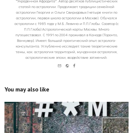
"Украденная Афродита". Автор десятков публицистических
статей по астрологии. Продолжает традиции семейной
астрологии Георгия и Ольги Свиридовых (четыре книги по
астрологии, первая школа астрологии в Москве). Обучался
астрологии с 1985 года у М.Б. Левина и П.П.Глобы. Соавтор (с
П.П.Глоба) Астрологической карты Москвы. Много
путешествовал. С 1991 по 2004 проживал в Канаде (Торонто,
Ванкувер). Имеет большой практический опыт астролога-
консультанта. Углубленно исследует такие теоретические
темы, как: астрология территорий, мунданная астрология,
астрологические эпохи, воздействие затмений.
e-
Website
Facebook
mail
You may also like