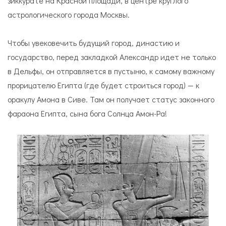
зиккурате на Красной площади, в центре круглого
астрологического города Москвы.
Чтобы увековечить будущий город, династию и
государство, перед закладкой Александр идет не только
в Дельфы, он отправляется в пустыню, к самому важному
прорицателю Египта (где будет строиться город) — к
оракулу Амона в Сиве. Там он получает статус законного
фараона Египта, сына бога Солнца Амон-Ра!