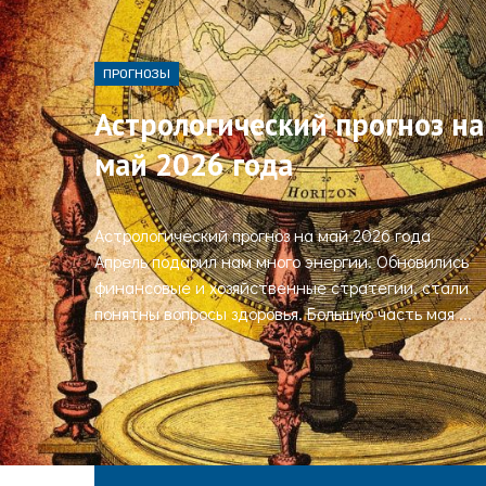
ПРОГНОЗЫ
Астрологический прогноз на
май 2026 года
Астрологический прогноз на май 2026 года
Апрель подарил нам много энергии. Обновились
финансовые и хозяйственные стратегии, стали
понятны вопросы здоровья. Большую часть мая ...