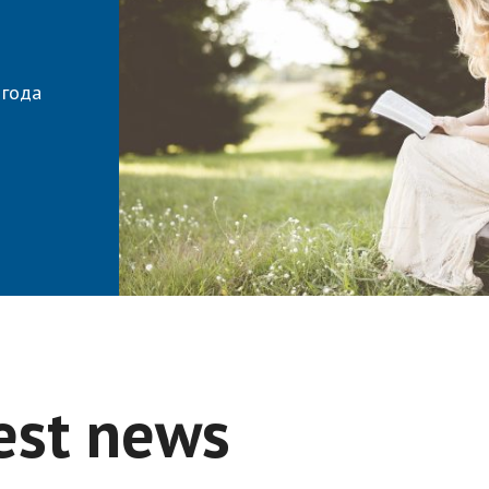
ПРОГНОЗЫ
Астрологический прогноз на апрел
 года
года
est news