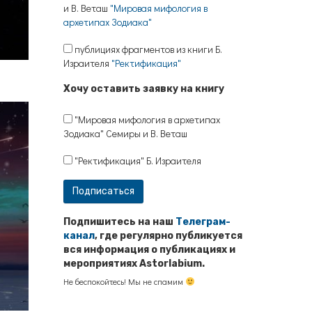
и В. Веташ
"Мировая мифология в
архетипах Зодиака"
публициях фрагментов из книги Б.
Израителя
"Ректификация"
Хочу оставить заявку на книгу
"Мировая мифология в архетипах
Зодиака" Семиры и В. Веташ
"Ректификация" Б. Израителя
Подпишитесь на наш
Телеграм-
канал
, где регулярно публикуется
вся информация о публикациях и
мероприятиях Astorlabium.
Не беспокойтесь! Мы не спамим