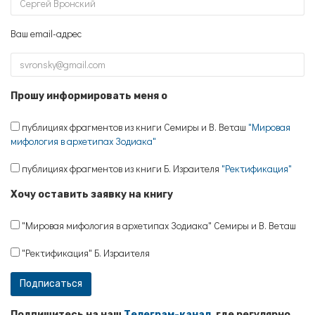
Ваш email-адрес
Прошу информировать меня о
публициях фрагментов из книги Семиры и В. Веташ
"Мировая
мифология в архетипах Зодиака"
публициях фрагментов из книги Б. Израителя
"Ректификация"
Хочу оставить заявку на книгу
"Мировая мифология в архетипах Зодиака" Семиры и В. Веташ
"Ректификация" Б. Израителя
Подпишитесь на наш
Телеграм-канал
, где регулярно