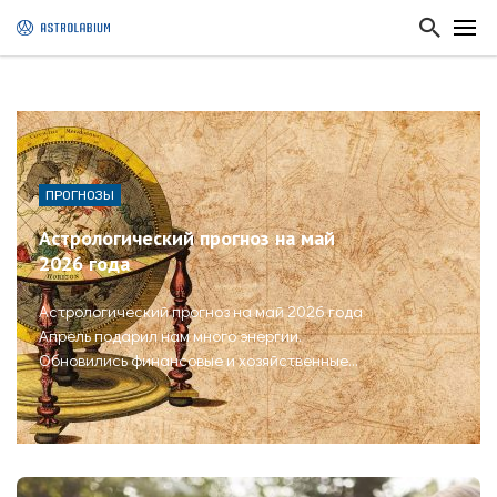
ПРОГНОЗЫ
Астрологический прогноз на май
2026 года
Астрологический прогноз на май 2026 года
Апрель подарил нам много энергии.
Обновились финансовые и хозяйственные
стратегии, стали понятны вопросы здоровья.
Большую часть мая ...