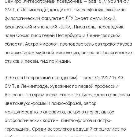
Семира (литератруный псевдоним) — род. 8.7.1963 14-57
GМТ, в Ленинграде, кандидат философ.наук, окончила
филологический факультет ЛГУ (знает английский,
французский и японский языки). Писатель, переводчик,
член Союза писателей Петербурга и Ленинградской
области. Астро-мифолог, преподаватель авторского курса
по архетипам мировой мифологии, автор астрологических
стихов и песен, гид по Индии.
В.Веташ (творческий псевдоним) — род. 7.5.1957 17-43
GМТ, в Ленинграде, художник по первой профессии.
Астролог-натурфилософ, синестет (исследователь связи
цвета-звука-формы и психо-образа), автор
международного алфавита, астро-этнолог, автор
астрологических картин, лингво-флагов и астро-
геральдики. Среди астрологов ведущий специалист по